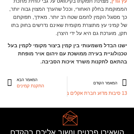
עץ גודין
, מצוינת תפוקתו בקילוואט על גבי לוחית מתכת
הממוקמת בחלק האחורי, וככל שהערך המצוין גבוה יותר,
כך מסוגל הקמין לחמם שטח רב יותר. מאידך, תפוקתם
של קמיני עץ מתוצרת מקומית שאינם נדרשים בחוק בתו
תקן, מוערכת גם היא על ידי היצרן.
ישנו הבדל משמעותי בין קמין ביצור מקומי לקמין בעל
טכנולוגיית בעירה ממושכת עם זיהום אויר מופחת
בהתאם לתקנות משרד איכות הסביבה.
המאמר הבא
המאמר הקודם
התקנת קמינים
13 סיבות מדוע חברת אקלים בנגב מחשיבה ומשווקת את קמין גודין כקמין האידאלי הטוב בעולם
השאירו פרטים ונשוב אליכם בהקדם