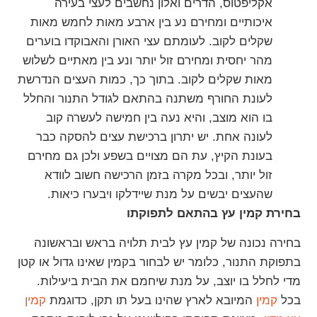
אקליפטוס, הדרים ואלון נחשבים לעצי בעירה
איכותיים ומחירם נע בין ארבע מאות לחמש מאות
שקלים לקוב. לעומתם עצי האורן והאבוקדו בוערים
מהר יחסית ומחירם זול יותר ונע בין מאתיים לשלוש
מאות שקלים לקוב. בתוך כך, כמות העצים הנדרשת
לעונת החורף משתנה בהתאם לגודל התנור והחלל
בו הוא מוצב, והיא נעה בין חמישה לעשרה קוב
לעונה אחת. יש יתרון ברכישת עצים להסקה כבר
בעונת הקיץ, עת הם מצויים בשפע ולכן גם מחירם
זול יותר, ובכל מקרה בזמן הרכישה חשוב לוודא
שהעצים יבשים על מנת שיידלקו ויבערו כיאות.
בחירת קמין עץ בהתאם לתפוקתו
בחירה נכונה של קמין עץ לבית תלויה בראש ובראשונה
בתפוקת התנור, כלומר יש לבחור בקמין שאינו גדול או קטן
מדי לחלל בו יוצב, על מנת שיחמם את הבית ביעילות.
בכל
קמין
המיובא לארץ שהינו בעל תו תקן, כדוגמת
קמין