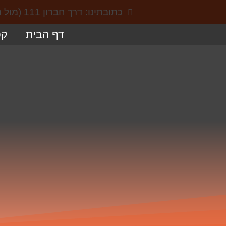
כתובתינו: דרך חברון 111 (מול תחנת הקמח), באר שבע
דף הבית
קט