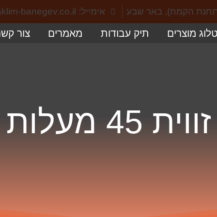
אימייל: info@aklim-banegev.co.il
לוג מוצרים
תיק עבודות
מאמרים
צור קשר
זווית 45 מעלות