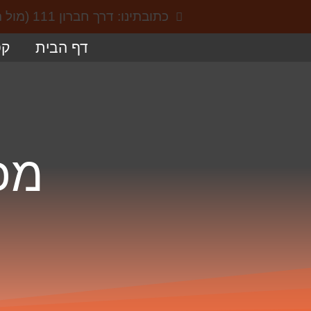
כתובתינו: דרך חברון 111 (מול תחנת הקמח), באר שבע
דף הבית
קט
מכ