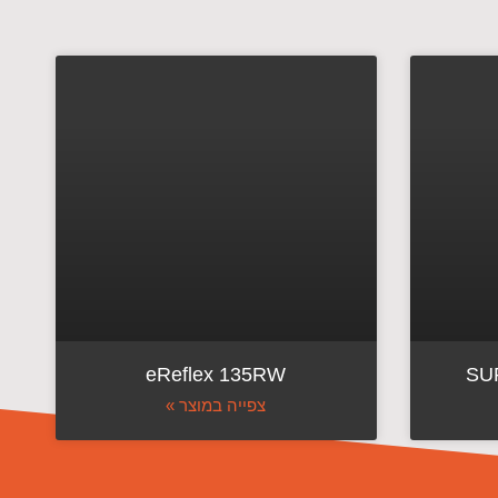
eReflex 135RW
SU
צפייה במוצר »