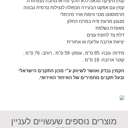
קמין מיציקה מלאה ללא חלקי פח או מתכת ממוחזרת
קמין עם אפקט הבעירה הכפולה לנצילות טרמית גבוהה
תרמוסטט מכני וויסות אויר מינימלי
מנגנון מניעת פיח במרכז החלון
מאפרה נשלפת
דלת צד להזנת עצים
יציאת ארובה עליונה או אחורית
מידות: גובה- 85 ס"מ , עומק- 59 ס"מ , רוחב- 76 ס"מ .
קוטר ארובה- 18 ס"מ .
הקמין נבדק ואושר לשיווק ע"י מכון התקנים הישראלי
ובעל תקנים מחמירים של האיחוד האירופי.
מוצרים נוספים שעשויים לעניין