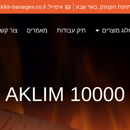
אימייל: info@aklim-banegev.co.il
וג מוצרים
תיק עבודות
מאמרים
צור קש
AKLIM 10000