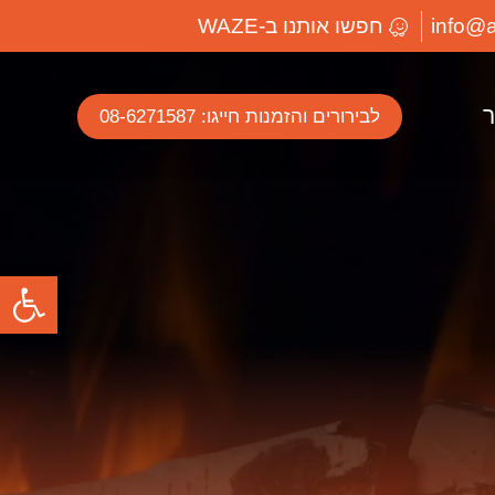
חפשו אותנו ב-WAZE
ר
לבירורים והזמנות חייגו: 08-6271587
פתח