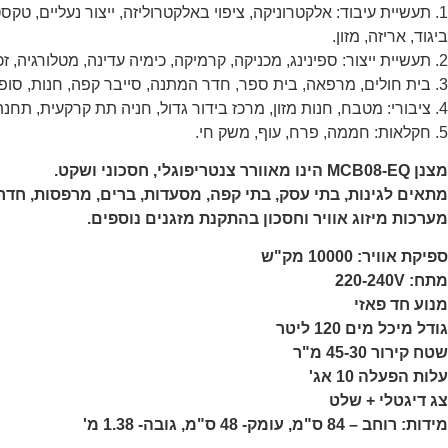
1. תעשיית עיבוד: אלקטרוניקה, ציפוי באלקטרוליזה, ייצור נעליים, טקס
ביגוד, אריזה, מזון.
2. תעשיית ייצור: ספינינג, מכניקה, קרמיקה, כימיה עדינה, מטלורגיה, זכוכית, חומרה, עור.
3. בית חולים, מרפאה, בית ספר, חדר המתנה, סייבר קפה, חנות, סופרמרקט, חדר כביסה.
4. ציבורי: מטבח, חנות מזון, מרכז בידור גדול, חניה תת קרקעית, תחנת אוטובוס.
5. חקלאות: חממה, פרח, עוף, משק חי.
מצנן MCB08-EQ הינו מאוורר צנטריפוגלי, חסכוני ושקט.
מתאים לגינות, בתי עסק, בתי קפה, מסעדות, ברים, מרפסות, חדר
מערכות מיזוג אוויר וחסכון בהתקנת מזגנים נוספים.
ספיקת אוויר: 10000 מק"ש
מתח: 220-240V
מנוע חד פאזי
גודל מיכל מים 120 ליטר
שטח קירור 45-30 מ"ר
עלות הפעלה 10 אג'
צג דיגטלי + שלט
מידות: רוחב – 84 ס"מ, עומק- 48 ס"מ, גובה- 1.38 מ'