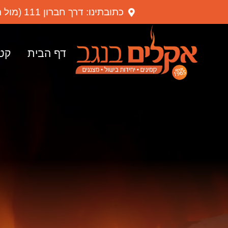
כתובתינו: דרך חברון 111 (מול תחנת הקמח), באר שבע
דף הבית
קטל