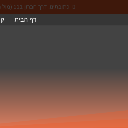
כתובתינו: דרך חברון 111 (מול תחנת הקמח), באר שבע
דף הבית
קט