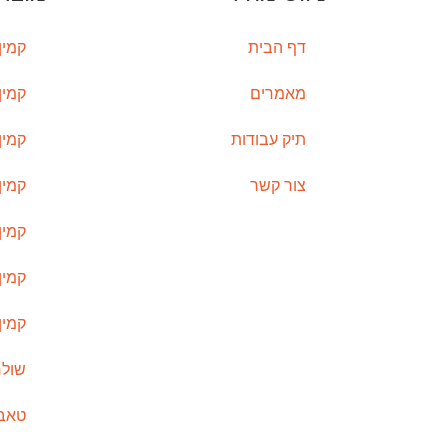
דף הבית
קמין
מאמרים
קמין
תיק עבודות
קמין 
צור קשר
קמין 
קמין 
קמין
קמין
שולח
טאבו