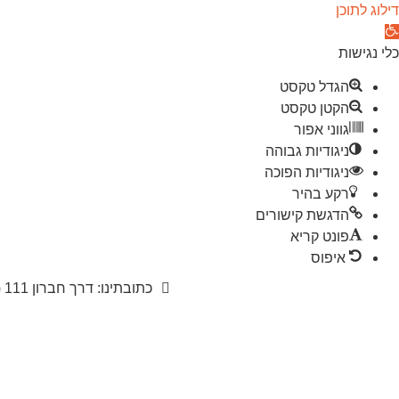
דילוג לתוכן
תח סרגל נגישות
כלי נגישות
הגדל טקסט
הקטן טקסט
גווני אפור
ניגודיות גבוהה
ניגודיות הפוכה
רקע בהיר
הדגשת קישורים
פונט קריא
איפוס
כתובתינו: דרך חברון 111 (מול תחנת הקמח), באר שבע