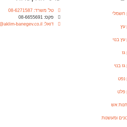
טל' משרד: 08-6271587
 חשמלי
פקס: 08-6655691
דואל: info@aklim-banegev.co.il
 עץ
עץ בנוי
גז
גז בנוי
 נפט
 פלט
נות אש
נים ומעשנות